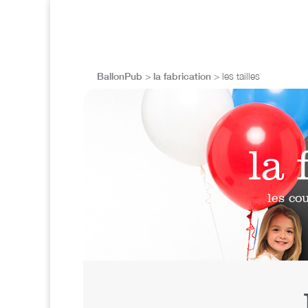
BallonPub
>
la fabrication
> les tailles
la 
les co