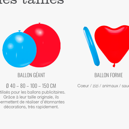
BALLON GÉANT
BALLON FORME
Ø 40 – 80 – 100 – 150 CM
Coeur / zizi / animaux / sau
tilisés pour les ballons publicitaires.
Grâce à leur taille originale, ils
ermettent de réaliser d’étonnantes
décorations, très rapidement.