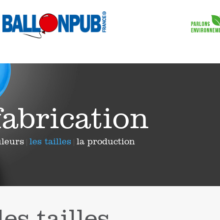
fabrication
uleurs
les tailles
la production
|
|
les tailles